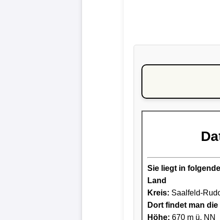
Da
Sie liegt in folge
Land
Kreis
:
Saalfeld-Rudo
Dort findet man die 
Höhe:
670 m ü. NN