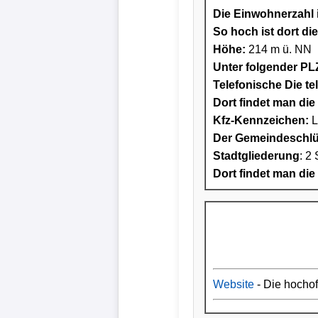
Die Einwohnerzahl i
So hoch ist dort di
Höhe:
214 m ü. NN
Unter folgender PLZ
Telefonische Die te
Dort findet man die 
Kfz-Kennzeichen:
L
Der Gemeindeschlüs
Stadtgliederung
: 2 
Dort findet man die
Website
- Die hocho