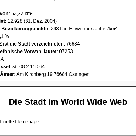
 von:
53,22 km²
st:
12.928 (31. Dez. 2004)
e Bevölkerungsdichte:
243 Die Einwohnerzahl ist/km²
,1 %
 ist die Stadt verzeichneten
: 76684
lefonische Vorwahl lautet:
07253
A
sel ist:
08 2 15 064
 Ämter:
Am Kirchberg 19 76684 Östringen
Die Stadt im World Wide Web
ffizielle Homepage