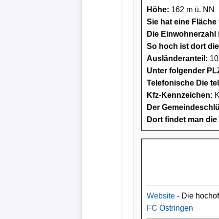
Höhe:
162 m ü. NN
Sie hat eine Fläche
Die Einwohnerzahl i
So hoch ist dort di
Ausländeranteil:
10
Unter folgender PLZ
Telefonische Die te
Kfz-Kennzeichen:
K
Der Gemeindeschlüs
Dort findet man die
Website
- Die hocho
FC Östringen