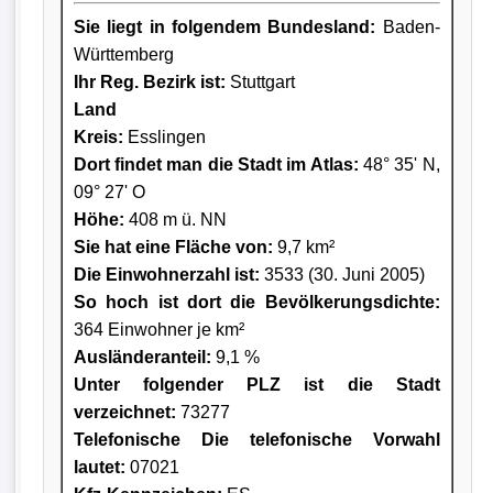
Sie liegt in folgendem Bundesland:
Baden-
Württemberg
Ihr Reg. Bezirk ist:
Stuttgart
Land
Kreis
:
Esslingen
Dort findet man die Stadt im Atlas:
48° 35' N,
09° 27' O
Höhe:
408 m ü. NN
Sie hat eine Fläche von:
9,7 km²
Die Einwohnerzahl ist:
3533 (30. Juni 2005)
So hoch ist dort die Bevölkerungsdichte:
364 Einwohner je km²
Ausländeranteil:
9,1 %
Unter folgender PLZ ist die Stadt
verzeichnet:
73277
Telefonische Die telefonische Vorwahl
lautet:
07021