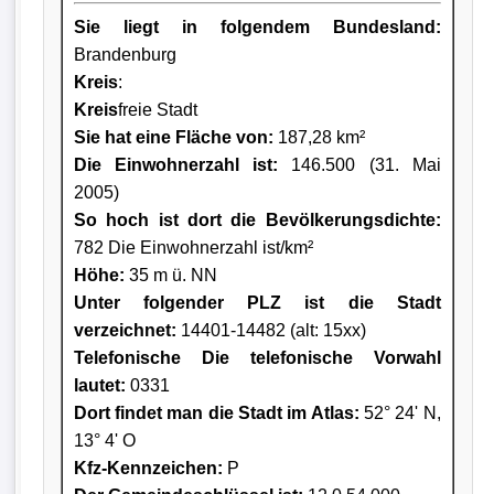
Sie liegt in folgendem Bundesland:
Brandenburg
Kreis
:
Kreis
freie Stadt
Sie hat eine Fläche von:
187,28 km²
Die Einwohnerzahl ist:
146.500 (31. Mai
2005)
So hoch ist dort die Bevölkerungsdichte:
782 Die Einwohnerzahl ist/km²
Höhe:
35 m ü. NN
Unter folgender PLZ ist die Stadt
verzeichnet:
14401-14482 (alt: 15xx)
Telefonische Die telefonische Vorwahl
lautet:
0331
Dort findet man die Stadt im Atlas:
52° 24' N,
13° 4' O
Kfz-Kennzeichen:
P