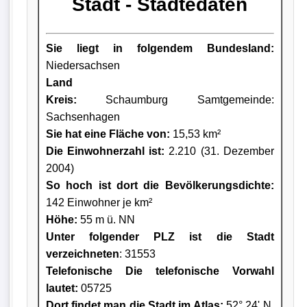
Stadt - Städtedaten
Sie liegt in folgendem Bundesland:
Niedersachsen
Land
Kreis
:
Schaumburg Samtgemeinde:
Sachsenhagen
Sie hat eine Fläche von:
15,53 km²
Die Einwohnerzahl ist:
2.210 (31. Dezember
2004)
So hoch ist dort die Bevölkerungsdichte:
142 Einwohner je km²
Höhe:
55 m ü. NN
Unter folgender PLZ ist die Stadt
verzeichneten
: 31553
Telefonische Die telefonische Vorwahl
lautet:
05725
Dort findet man die Stadt im Atlas:
52° 24' N,