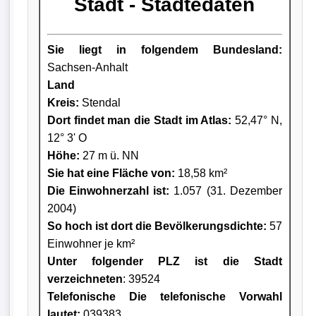
Stadt - Städtedaten
Sie liegt in folgendem Bundesland:
Sachsen-Anhalt
Land
Kreis
:
Stendal
Dort findet man die Stadt im Atlas:
52,47° N,
12° 3' O
Höhe:
27 m ü. NN
Sie hat eine Fläche von:
18,58 km²
Die Einwohnerzahl ist:
1.057 (31. Dezember
2004)
So hoch ist dort die Bevölkerungsdichte:
57
Einwohner je km²
Unter folgender PLZ ist die Stadt
verzeichneten
: 39524
Telefonische Die telefonische Vorwahl
lautet:
039383