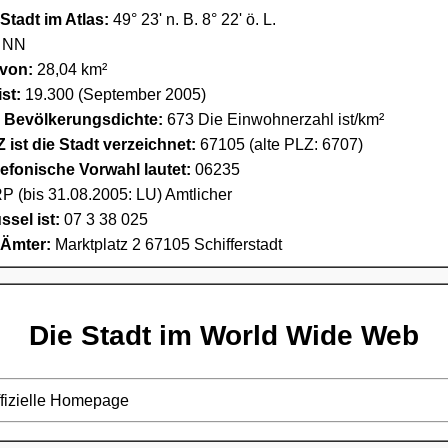
Stadt im Atlas:
49° 23' n. B. 8° 22' ö. L.
. NN
 von:
28,04 km²
st:
19.300 (September 2005)
e Bevölkerungsdichte:
673 Die Einwohnerzahl ist/km²
 ist die Stadt verzeichnet:
67105 (alte PLZ: 6707)
lefonische Vorwahl lautet:
06235
P (bis 31.08.2005: LU) Amtlicher
sel ist:
07 3 38 025
 Ämter:
Marktplatz 2 67105 Schifferstadt
Die Stadt im World Wide Web
ffizielle Homepage