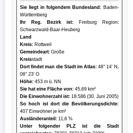
Sie liegt in folgendem Bundesland:
Baden-
Württemberg
Ihr Reg. Bezirk ist:
Freiburg Region:
Schwarzwald-Baar-Heuberg
Land
Kreis
:
Rottweil
Gemeindeart
: Große
Kreis
stadt
Dort findet man die Stadt im Atlas:
48° 14' N,
08° 23' O
Höhe:
453 m ü. NN
Sie hat eine Fläche von:
45,69 km²
Die Einwohnerzahl ist:
18.586 (30. Juni 2005)
So hoch ist dort die Bevölkerungsdichte:
407 Einwohner je km²
Ausländeranteil:
11,6 %
Unter folgender PLZ ist die Stadt