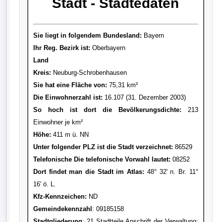
Stadt - Städtedaten
Sie liegt in folgendem Bundesland:
Bayern
Ihr Reg. Bezirk ist:
Oberbayern
Land
Kreis
:
Neuburg-Schrobenhausen
Sie hat eine Fläche von:
75,31 km²
Die Einwohnerzahl ist:
16.107 (31. Dezember 2003)
So hoch ist dort die Bevölkerungsdichte:
213
Einwohner je km²
Höhe:
411 m ü. NN
Unter folgender PLZ ist die Stadt verzeichnet:
86529
Telefonische Die telefonische Vorwahl lautet:
08252
Dort findet man die Stadt im Atlas:
48° 32' n. Br. 11°
16' ö. L.
Kfz-Kennzeichen:
ND
Gemeindekennzahl
: 09185158
Stadtgliederung
: 21 Stadtteile Anschrift der Verwaltung: