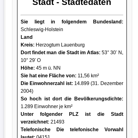
Stadt - Städtedaten
Sie liegt in folgendem Bundesland:
Schleswig-Holstein
Land
Kreis
:
Herzogtum Lauenburg
Dort findet man die Stadt im Atlas:
53° 30' N,
10° 29' O
Höhe:
45 m ü. NN
Sie hat eine Fläche von:
11,56 km²
Die Einwohnerzahl ist:
14.899 (31. Dezember
2004)
So hoch ist dort die Bevölkerungsdichte:
1.289 Einwohner je km²
Unter folgender PLZ ist die Stadt
verzeichnet:
21493
Telefonische Die telefonische Vorwahl
lautet:
04151