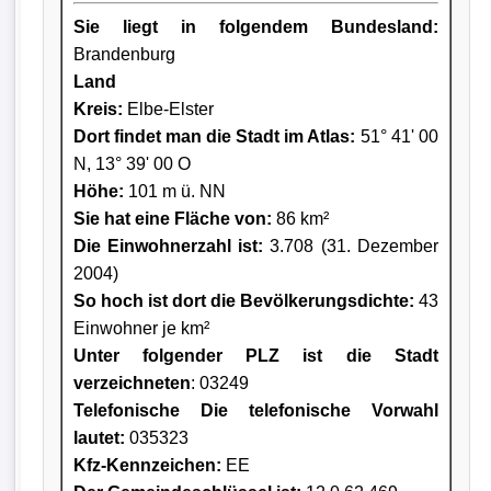
Sie liegt in folgendem Bundesland:
Brandenburg
Land
Kreis
:
Elbe-Elster
Dort findet man die Stadt im Atlas:
51° 41' 00
N, 13° 39' 00 O
Höhe:
101 m ü. NN
Sie hat eine Fläche von:
86 km²
Die Einwohnerzahl ist:
3.708 (31. Dezember
2004)
So hoch ist dort die Bevölkerungsdichte:
43
Einwohner je km²
Unter folgender PLZ ist die Stadt
verzeichneten
: 03249
Telefonische Die telefonische Vorwahl
lautet:
035323
Kfz-Kennzeichen:
EE