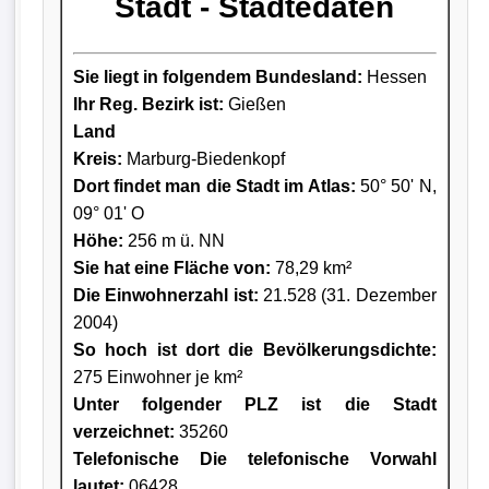
Stadt - Städtedaten
Sie liegt in folgendem Bundesland:
Hessen
Ihr Reg. Bezirk ist:
Gießen
Land
Kreis
:
Marburg-Biedenkopf
Dort findet man die Stadt im Atlas:
50° 50' N,
09° 01' O
Höhe:
256 m ü. NN
Sie hat eine Fläche von:
78,29 km²
Die Einwohnerzahl ist:
21.528 (31. Dezember
2004)
So hoch ist dort die Bevölkerungsdichte:
275 Einwohner je km²
Unter folgender PLZ ist die Stadt
verzeichnet:
35260
Telefonische Die telefonische Vorwahl
lautet:
06428