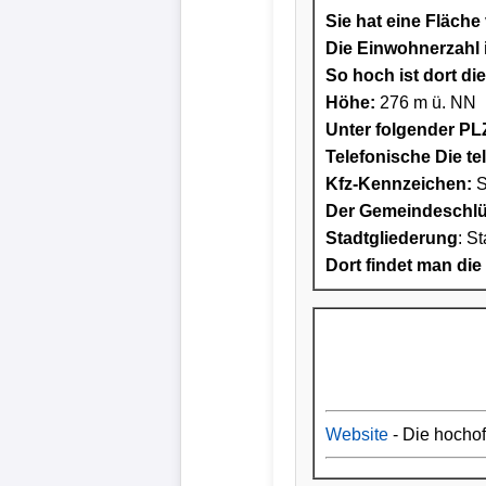
Sie hat eine Fläche
Die Einwohnerzahl i
So hoch ist dort di
Höhe:
276 m ü. NN
Unter folgender PLZ
Telefonische Die te
Kfz-Kennzeichen:
S
Der Gemeindeschlüs
Stadtgliederung
: S
Dort findet man die
Website
- Die hocho