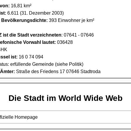
 von:
16,81 km²
st:
6.611 (31. Dezember 2003)
e Bevölkerungsdichte:
393 Einwohner je km²
 ist die Stadt verzeichneten
: 07641 - 07646
lefonische Vorwahl lautet:
036428
HK
sel ist:
16 0 74 094
tatus: erfüllende Gemeinde (siehe Politik)
 Ämter:
Straße des Friedens 17 07646 Stadtroda
Die Stadt im World Wide Web
ffizielle Homepage