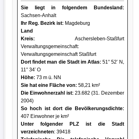
Sie liegt in folgendem Bundesland:
Sachsen-Anhalt
Ihr Reg. Bezirk ist:
Magdeburg
Land
Kreis
:
Aschersleben-Staßfurt
Verwaltungsgemeinschaft:
Verwaltungsgemeinschaft Staßfurt
Dort findet man die Stadt im Atlas:
51° 52' N,
11° 34' O
Höhe:
73 m ü. NN
Sie hat eine Fläche von:
58,21 km²
Die Einwohnerzahl ist:
23.682 (31. Dezember
2004)
So hoch ist dort die Bevölkerungsdichte:
407 Einwohner je km²
Unter folgender PLZ ist die Stadt
verzeichneten
: 39418