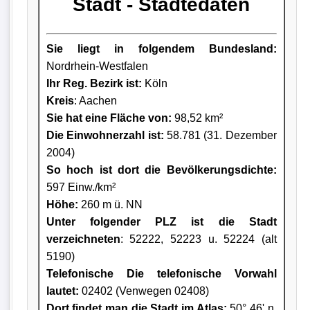
Stadt - Städtedaten
Sie liegt in folgendem Bundesland:
Nordrhein-Westfalen
Ihr Reg. Bezirk ist:
Köln
Kreis
: Aachen
Sie hat eine Fläche von:
98,52 km²
Die Einwohnerzahl ist:
58.781 (31. Dezember
2004)
So hoch ist dort die Bevölkerungsdichte:
597 Einw./km²
Höhe:
260 m ü. NN
Unter folgender PLZ ist die Stadt
verzeichneten
: 52222, 52223 u. 52224 (alt
5190)
Telefonische Die telefonische Vorwahl
lautet:
02402 (Venwegen 02408)
Dort findet man die Stadt im Atlas:
50° 46' n.