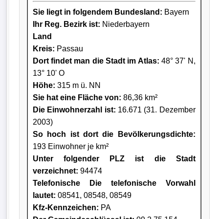
Sie liegt in folgendem Bundesland:
Bayern
Ihr Reg. Bezirk ist:
Niederbayern
Land
Kreis
:
Passau
Dort findet man die Stadt im Atlas:
48° 37' N,
13° 10' O
Höhe:
315 m ü. NN
Sie hat eine Fläche von:
86,36 km²
Die Einwohnerzahl ist:
16.671 (31. Dezember
2003)
So hoch ist dort die Bevölkerungsdichte:
193 Einwohner je km²
Unter folgender PLZ ist die Stadt
verzeichnet:
94474
Telefonische Die telefonische Vorwahl
lautet:
08541, 08548, 08549
Kfz-Kennzeichen:
PA