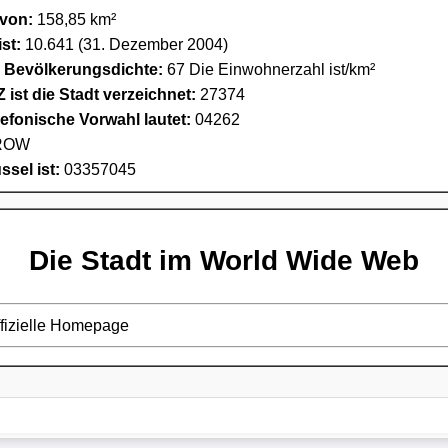
 von:
158,85 km²
st:
10.641 (31. Dezember 2004)
e Bevölkerungsdichte:
67 Die Einwohnerzahl ist/km²
 ist die Stadt verzeichnet:
27374
lefonische Vorwahl lautet:
04262
ROW
sel ist:
03357045
Die Stadt im World Wide Web
ffizielle Homepage