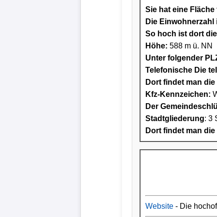
Sie hat eine Fläche
Die Einwohnerzahl i
So hoch ist dort di
Höhe:
588 m ü. NN
Unter folgender PLZ
Telefonische Die te
Dort findet man die 
Kfz-Kennzeichen:
W
Der Gemeindeschlüs
Stadtgliederung
: 3 
Dort findet man die
Website
- Die hocho