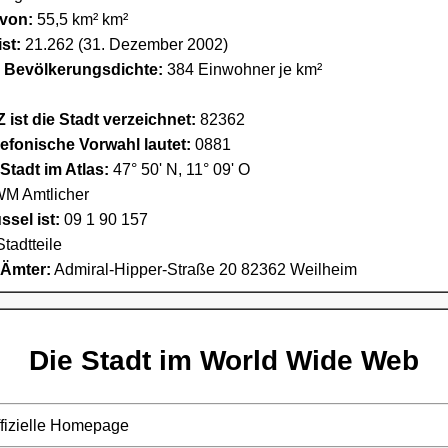
 von:
55,5 km² km²
st:
21.262 (31. Dezember 2002)
e Bevölkerungsdichte:
384 Einwohner je km²
 ist die Stadt verzeichnet:
82362
lefonische Vorwahl lautet:
0881
Stadt im Atlas:
47° 50' N, 11° 09' O
M Amtlicher
sel ist:
09 1 90 157
Stadtteile
 Ämter:
Admiral-Hipper-Straße 20 82362 Weilheim
Die Stadt im World Wide Web
ffizielle Homepage