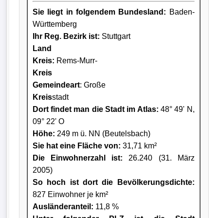
Sie liegt in folgendem Bundesland:
Baden-
Württemberg
Ihr Reg. Bezirk ist:
Stuttgart
Land
Kreis
:
Rems-Murr-
Kreis
Gemeindeart
: Große
Kreis
stadt
Dort findet man die Stadt im Atlas:
48° 49' N,
09° 22' O
Höhe:
249 m ü. NN (Beutelsbach)
Sie hat eine Fläche von:
31,71 km²
Die Einwohnerzahl ist:
26.240 (31. März
2005)
So hoch ist dort die Bevölkerungsdichte:
827 Einwohner je km²
Ausländeranteil:
11,8 %