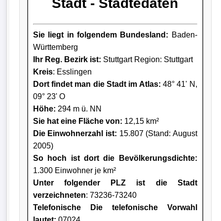
Stadt - Städtedaten
Sie liegt in folgendem Bundesland:
Baden-
Württemberg
Ihr Reg. Bezirk ist:
Stuttgart Region: Stuttgart
Kreis
: Esslingen
Dort findet man die Stadt im Atlas:
48° 41' N,
09° 23' O
Höhe:
294 m ü. NN
Sie hat eine Fläche von:
12,15 km²
Die Einwohnerzahl ist:
15.807 (Stand: August
2005)
So hoch ist dort die Bevölkerungsdichte:
1.300 Einwohner je km²
Unter folgender PLZ ist die Stadt
verzeichneten
: 73236-73240
Telefonische Die telefonische Vorwahl
lautet:
07024