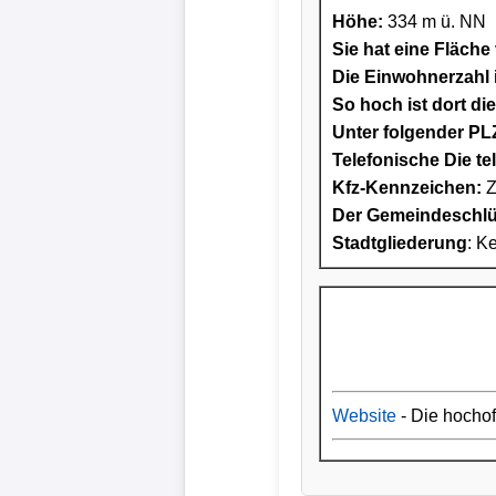
Höhe:
334 m ü. NN
Sie hat eine Fläche
Die Einwohnerzahl i
So hoch ist dort di
Unter folgender PLZ
Telefonische Die te
Kfz-Kennzeichen:
Der Gemeindeschlüs
Stadtgliederung
: K
Website
- Die hocho