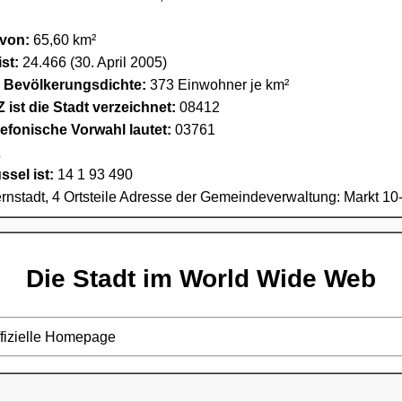
 von:
65,60 km²
st:
24.466 (30. April 2005)
e Bevölkerungsdichte:
373 Einwohner je km²
 ist die Stadt verzeichnet:
08412
lefonische Vorwahl lautet:
03761
Z
sel ist:
14 1 93 490
ernstadt, 4 Ortsteile Adresse der Gemeindeverwaltung: Markt 
Die Stadt im World Wide Web
ffizielle Homepage