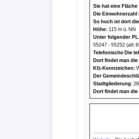
Sie hat eine Fläche
Die Einwohnerzahl i
So hoch ist dort di
Höhe:
115 m ü. NN
Unter folgender PLZ
55247 - 55252 (alt: 
Telefonische Die te
Dort findet man die 
Kfz-Kennzeichen:
W
Der Gemeindeschlüs
Stadtgliederung
: 2
Dort findet man die