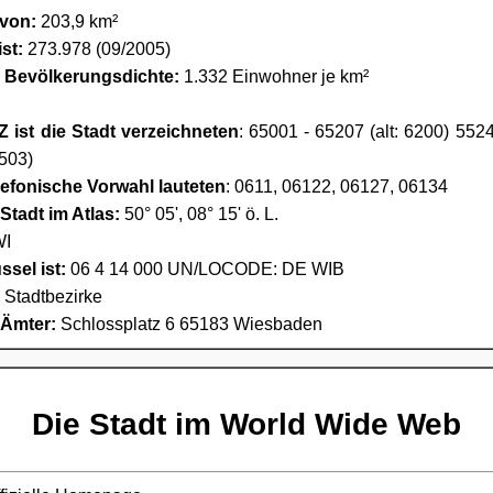
 von:
203,9 km²
st:
273.978 (09/2005)
e Bevölkerungsdichte:
1.332 Einwohner je km²
 ist die Stadt verzeichneten
: 65001 - 65207 (alt: 6200) 5524
6503)
lefonische Vorwahl lauteten
: 0611, 06122, 06127, 06134
Stadt im Atlas:
50° 05', 08° 15' ö. L.
I
sel ist:
06 4 14 000 UN/LOCODE: DE WIB
6 Stadtbezirke
 Ämter:
Schlossplatz 6 65183 Wiesbaden
Die Stadt im World Wide Web