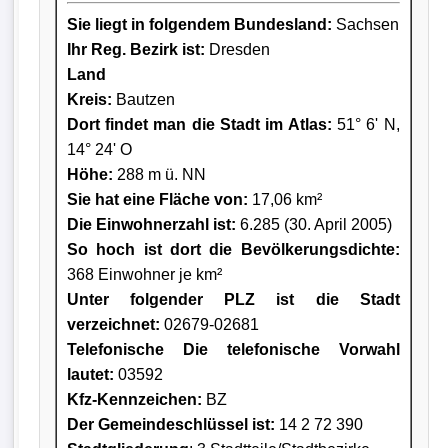
Sie liegt in folgendem Bundesland:
Sachsen
Ihr Reg. Bezirk ist:
Dresden
Land
Kreis
:
Bautzen
Dort findet man die Stadt im Atlas:
51° 6' N,
14° 24' O
Höhe:
288 m ü. NN
Sie hat eine Fläche von:
17,06 km²
Die Einwohnerzahl ist:
6.285 (30. April 2005)
So hoch ist dort die Bevölkerungsdichte:
368 Einwohner je km²
Unter folgender PLZ ist die Stadt
verzeichnet:
02679-02681
Telefonische Die telefonische Vorwahl
lautet:
03592
Kfz-Kennzeichen:
BZ
Der Gemeindeschlüssel ist:
14 2 72 390