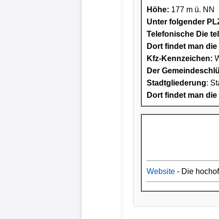
Höhe:
177 m ü. NN
Unter folgender PLZ
Telefonische Die te
Dort findet man die 
Kfz-Kennzeichen:
W
Der Gemeindeschlüs
Stadtgliederung
: S
Dort findet man die
Website
- Die hocho