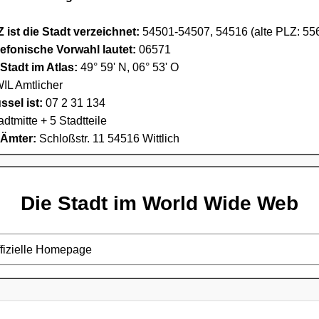
 ist die Stadt verzeichnet:
54501-54507, 54516 (alte PLZ: 55
lefonische Vorwahl lautet:
06571
Stadt im Atlas:
49° 59' N, 06° 53' O
IL Amtlicher
sel ist:
07 2 31 134
tadtmitte + 5 Stadtteile
 Ämter:
Schloßstr. 11 54516 Wittlich
Die Stadt im World Wide Web
ffizielle Homepage