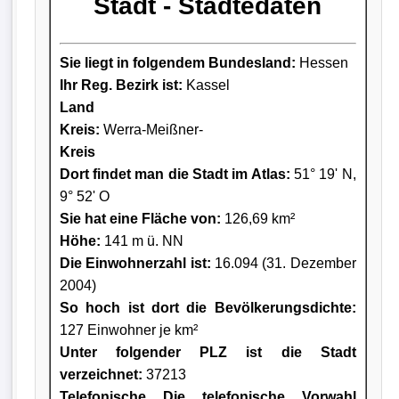
Stadt - Städtedaten
Sie liegt in folgendem Bundesland:
Hessen
Ihr Reg. Bezirk ist:
Kassel
Land
Kreis
:
Werra-Meißner-
Kreis
Dort findet man die Stadt im Atlas:
51° 19' N,
9° 52' O
Sie hat eine Fläche von:
126,69 km²
Höhe:
141 m ü. NN
Die Einwohnerzahl ist:
16.094 (31. Dezember
2004)
So hoch ist dort die Bevölkerungsdichte:
127 Einwohner je km²
Unter folgender PLZ ist die Stadt
verzeichnet:
37213
Telefonische Die telefonische Vorwahl