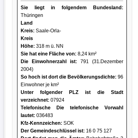
Sie liegt in folgendem Bundesland:
Thüringen
Land
Kreis
:
Saale-Orla-
Kreis
Höhe:
318 m ü. NN
Sie hat eine Fläche von:
8,24 km²
Die Einwohnerzahl ist:
791 (31.Dezember
2004)
So hoch ist dort die Bevölkerungsdichte:
96
Einwohner je km²
Unter folgender PLZ ist die Stadt
verzeichnet:
07924
Telefonische Die telefonische Vorwahl
lautet:
036483
Kfz-Kennzeichen:
SOK
Der Gemeindeschlüssel ist:
16 0 75 127